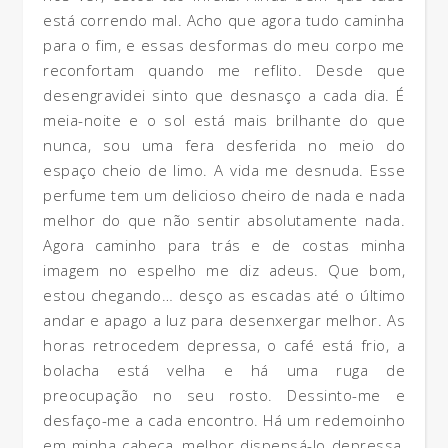
está correndo mal. Acho que agora tudo caminha
para o fim, e essas desformas do meu corpo me
reconfortam quando me reflito. Desde que
desengravidei sinto que desnasço a cada dia. É
meia-noite e o sol está mais brilhante do que
nunca, sou uma fera desferida no meio do
espaço cheio de limo. A vida me desnuda. Esse
perfume tem um delicioso cheiro de nada e nada
melhor do que não sentir absolutamente nada.
Agora caminho para trás e de costas minha
imagem no espelho me diz adeus. Que bom,
estou chegando… desço as escadas até o último
andar e apago a luz para desenxergar melhor. As
horas retrocedem depressa, o café está frio, a
bolacha está velha e há uma ruga de
preocupação no seu rosto. Dessinto-me e
desfaço-me a cada encontro. Há um redemoinho
em minha cabeça, melhor dispensá-lo depressa,