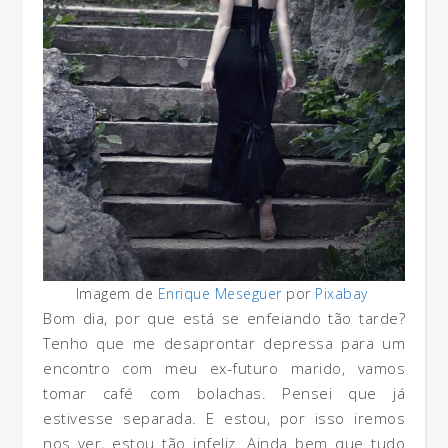
Imagem de
Enrique Meseguer
por
Pixabay
Bom dia, por que está se enfeiando tão tarde?
Tenho que me desaprontar depressa para um
encontro com meu ex-futuro marido, vamos
tomar café com bolachas. Pensei que já
estivesse separada. E estou, por isso iremos
nos ver, estou tão infeliz. Ainda bem que tudo